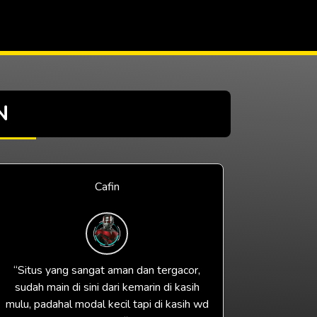
N
Cafin
“Situs yang sangat aman dan tergacor,
sudah main di sini dari kemarin di kasih
mulu, padahal modal kecil tapi di kasih wd